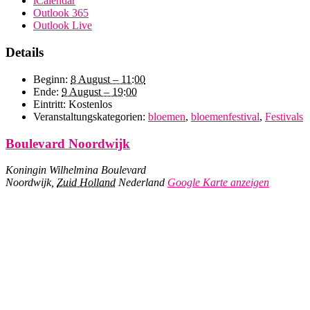
iCalendar
Outlook 365
Outlook Live
Details
Beginn:
8 August – 11:00
Ende:
9 August – 19:00
Eintritt:
Kostenlos
Veranstaltungskategorien:
bloemen
,
bloemenfestival
,
Festivals
Boulevard Noordwijk
Koningin Wilhelmina Boulevard
Noordwijk
,
Zuid Holland
Nederland
Google Karte anzeigen