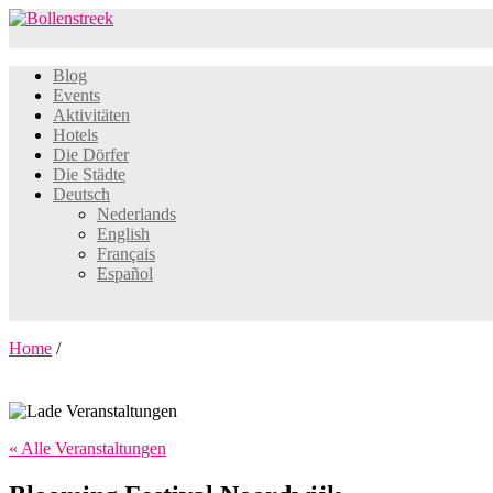
Blog
Events
Aktivitäten
Hotels
Die Dörfer
Die Städte
Deutsch
Nederlands
English
Français
Español
Home
/
« Alle Veranstaltungen