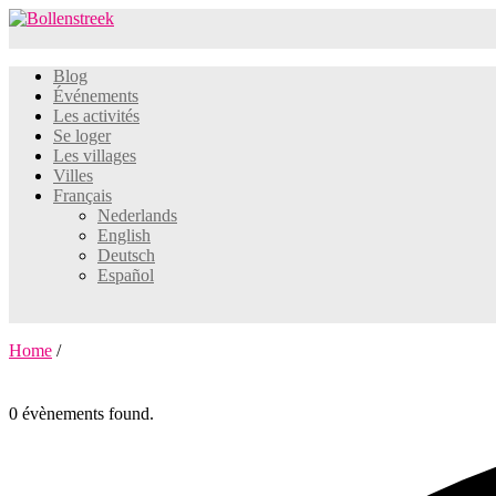
Blog
Événements
Les activités
Se loger
Les villages
Villes
Français
Nederlands
English
Deutsch
Español
Home
/
0 évènements found.