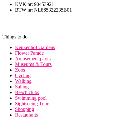
KVK nr: 90453921
BTW nr: NL865322235B01
Things to do
Keukenhof Gardens
Flower Parade
Amusement parks
Museums & Tours
Zoos
Cycling
Walking
Sailing
Beach clubs
Swimming pool
Sightseeing Tours
Shopping
Restaurants